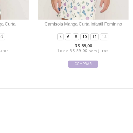
a Curta
Camisola Manga Curta Infantil Feminino
GG
4
6
8
10
12
14
R$ 89,00
uros
1x
de
R$ 89,00
sem juros
COMPRAR