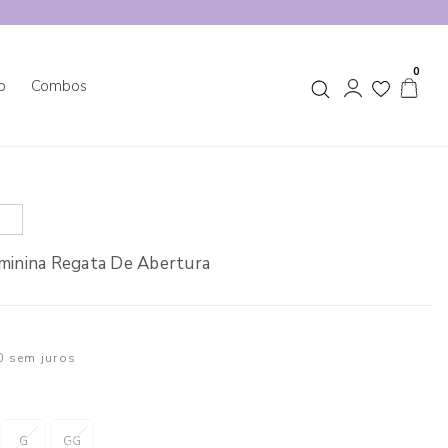
0
o
Combos
minina Regata De Abertura
0
sem juros
G
GG