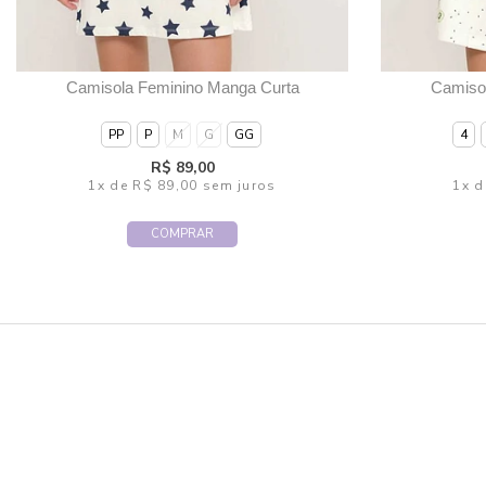
Camisola Feminino Manga Curta
Camiso
PP
P
M
G
GG
4
R$ 89,00
1x
de
R$ 89,00
sem juros
1x
d
COMPRAR