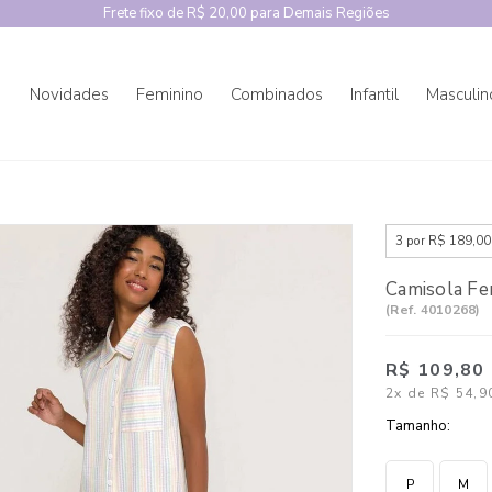
Frete fixo de R$ 20,00 para Demais Regiões
Novidades
Feminino
Combinados
Infantil
Masculin
3 por R$ 189,00
Camisola Fe
(
Ref.
4010268
)
R$ 109,80
2x
de
R$ 54,9
Tamanho:
P
M