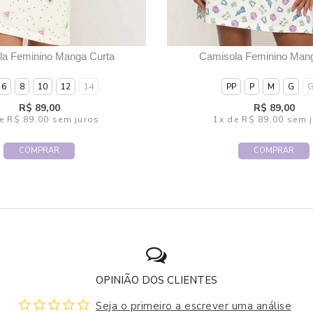
la Feminino Manga Curta
Camisola Feminino Mang
6
8
10
12
14
PP
P
M
G
R$ 89,00
R$ 89,00
e
R$ 89,00
sem juros
1x
de
R$ 89,00
sem j
COMPRAR
COMPRAR
OPINIÃO DOS CLIENTES
Seja o primeiro a escrever uma análise