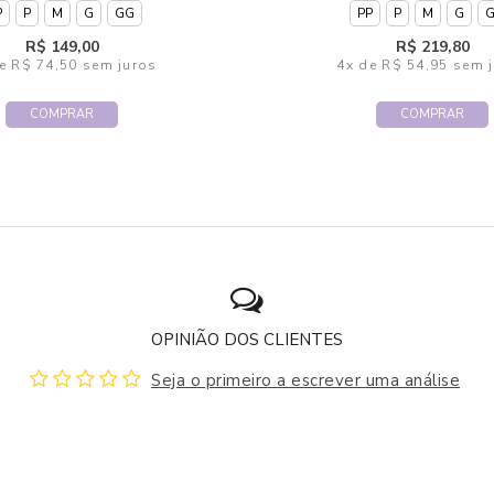
P
P
M
G
GG
PP
P
M
G
R$ 149,00
R$ 219,80
e
R$ 74,50
sem juros
4x
de
R$ 54,95
sem j
COMPRAR
COMPRAR
OPINIÃO DOS CLIENTES
Seja o primeiro a escrever uma análise