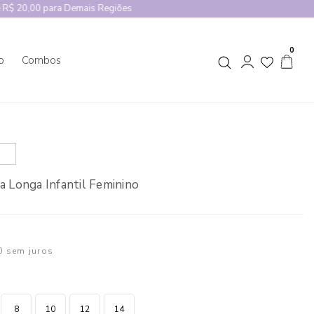
0
o
Combos
a Longa Infantil Feminino
0
sem juros
8
10
12
14