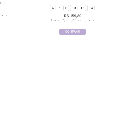
GG
4
6
8
10
12
14
uros
R$ 159,80
3x
de
R$ 53,27
sem juros
COMPRAR