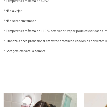
* Temperatura máxima de 40°C;
* Não alvejar;
* Não secar em tambor;
* Temperatura máxima de 110°C sem vapor, vapor pode causar danos irr
* Limpeza a seco profissional em tetracloroetileno e todos os solventes l
* Secagem em varal a sombra.