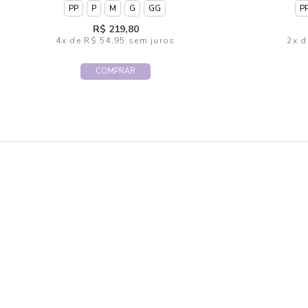
PP
P
M
G
GG
P
R$ 219,80
4x
de
R$ 54,95
sem juros
2x
d
COMPRAR