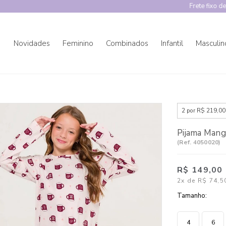
Frete fixo de R$ 20,00 para Demais Regiões
Novidades
Feminino
Combinados
Infantil
Masculin
2 por R$ 219,00
Pijama Mang
(
Ref.
4050020
)
R$ 149,00
2x
de
R$ 74,5
Tamanho:
4
6