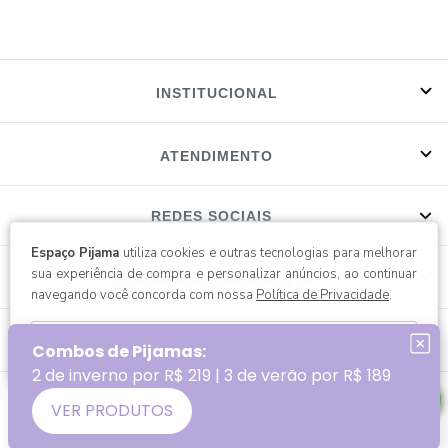
INSTITUCIONAL
ATENDIMENTO
REDES SOCIAIS
Espaço Pijama
utiliza cookies e outras tecnologias para melhorar
sua experiência de compra e personalizar anúncios, ao continuar
FORMAS DE PAGAMENTO
navegando você concorda com nossa
Política de Privacidade
.
SELOS
continuar e fechar
P&A Brasil Têxtil LTDA / CNPJ: 07.549.422/0001-60
Endereço: Rua Anfilóquio Nunes Pires - Nº 4805 Bela Vista - Gaspar/SC | CEP: 89111-081