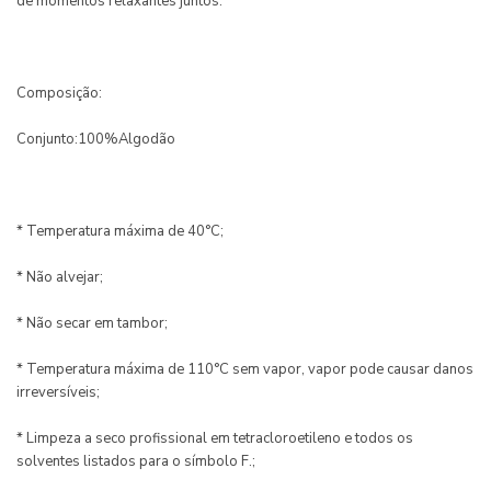
de momentos relaxantes juntos.
Composição:
Conjunto:100%Algodão
* Temperatura máxima de 40°C;
* Não alvejar;
* Não secar em tambor;
* Temperatura máxima de 110°C sem vapor, vapor pode causar danos
irreversíveis;
* Limpeza a seco profissional em tetracloroetileno e todos os
solventes listados para o símbolo F.;